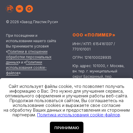
© 2026 «Завод Пластик Руси»
ООО «ПОЛИМЕР»
При посещении и
использовании нашего сайта
ИНН / КПП: 6154161337 /
Вы принимаете условия
770101001
«
Политики в отношении
обработки персональных
ОГРН: 1216100028935
данных
» и «
Политики
Юр. адрес: 101000, г. Москва,
использования cookie-
вн. тер. г. муниципальный
файлов
».
округ Басманный, пер.
Лучников, д.4, стр.1, помещ.1/2
Сайт использует файлы cookie, что позволяет получать
Результаты СОУТ
Почтовый адрес: 347900,
информацию о Вас. Это нужно для улучшения сервиса,
Мероприятия по улучшениям
оптимального оформления и улучшения работы веб-сайта.
Ростовская обл., г. Таганрог,
СОУТ
Продолжая пользоваться сайтом, Вы соглашаетесь на
пер. Биржевой спуск, д. 8В,
использование cookies и выражаете свое согласие
Политика в области охраны
помещение 1
на обработку Ваших данных и предоставления их сторонним
труда
партнерам.
Политика использования cookie-файлов
.
polimer.polim@yandex.ru
ПРИНИМАЮ