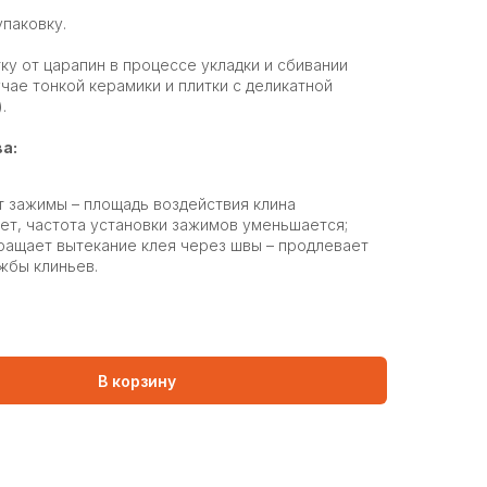
упаковку.
ку от царапин в процессе укладки и сбивании
учае тонкой керамики и плитки с деликатной
.
а:
 зажимы – площадь воздействия клина
ет, частота установки зажимов уменьшается;
ащает вытекание клея через швы – продлевает
жбы клиньев.
В корзину