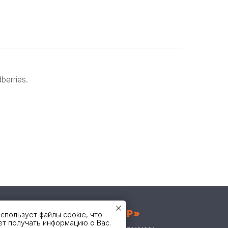
erries.
ООО «ПОЛИМЕР»
нашего
использует файлы cookie, что
ет получать информацию о Вас.
литики в