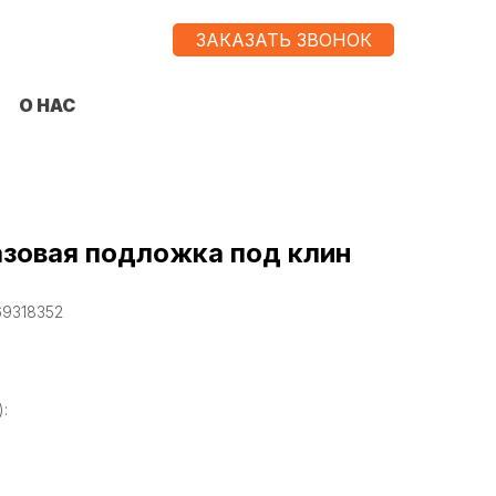
ЗАКАЗАТЬ ЗВОНОК
О НАС
зовая подложка под клин
69318352
):