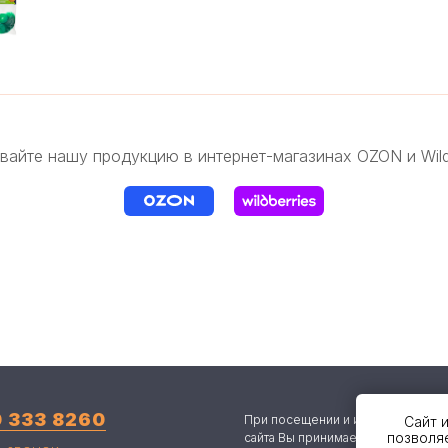
вайте нашу продукцию в интернет-магазинах OZON и Wildb
0 333 8260
При посещении и использовании 
Сайт 
позволя
сайта Вы принимаете условия «
По